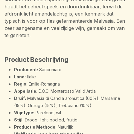
houdt het geheel speels en doordrinkbaar, terwijl de
afdronk licht amandelachtig is, een kenmerk dat
typisch is voor op fles gefermenteerde Malvasia. Een
zeer aangename en veelzijdige wijn, gemaakt om van
te genieten.
Product Beschrijving
Producent:
Saccomani
Land:
Italië
Regio:
Emilia-Romagna
Appellatie:
D.O.C. Monterosso Val d'Arda
Druif:
Malvasia di Candia aromatica (60%), Marsanne
(15%), Ortrugo (15%), Trebbiano (10%)
Wijntype:
Parelend, wit
Stijl:
Droog, light-bodied, fruitig
Productie Methode:
Naturlijk