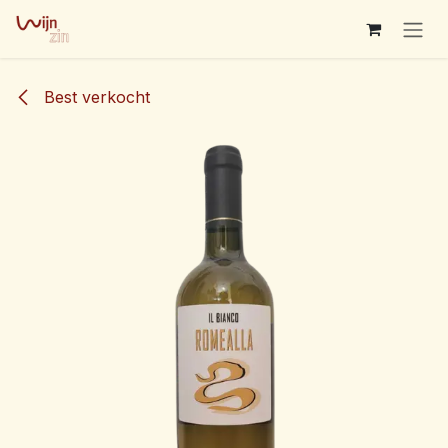
Overslaan naar inhoud
Best verkocht