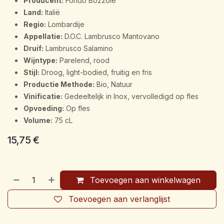
Producent:
Fondo Bozzole
Land:
Italië
Regio:
Lombardije
Appellatie:
D.O.C. Lambrusco Mantovano
Druif:
Lambrusco Salamino
Wijntype:
Parelend, rood
Stijl:
Droog, light-bodied, fruitig en fris
Productie Methode:
Bio, Natuur
Vinificatie:
Gedeeltelijk in Inox, vervolledigd op fles
Opvoeding:
Op fles
Volume:
75 cL
15,75
€
Toevoegen aan winkelwagen
Toevoegen aan verlanglijst