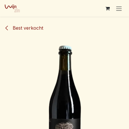
Overslaan naar inhoud
Best verkocht