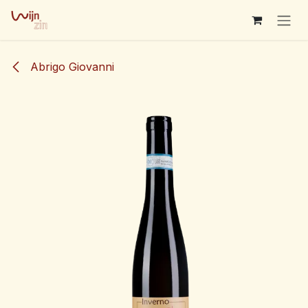
Overslaan naar inhoud
Abrigo Giovanni