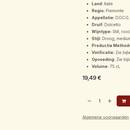
Land:
Italië
Regio:
Piemonte
Appellatie:
D.O.C.G.
Druif:
Dolcetto
Wijntype:
Still, roo
Stijl:
Droog, medium-
Productie Method
Vinificatie:
Zie bijl
Opvoeding:
Zie bij
Volume:
75 cL
19,49
€
Algemene voorwaarden