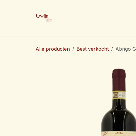
Overslaan naar inhoud
Home
Shop
Producenten
G
Alle producten
Best verkocht
Abrigo G