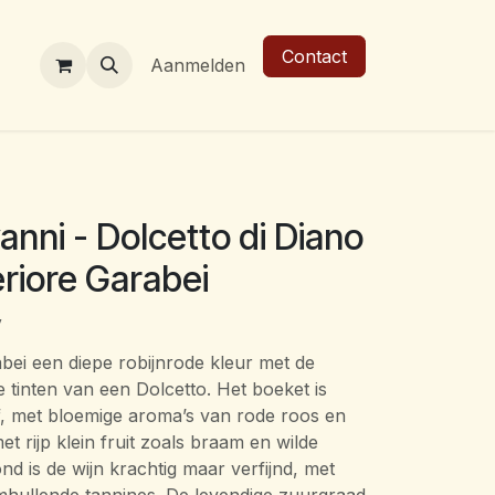
Contact
r ons
Aanmelden
anni - Dolcetto di Diano
riore Garabei
y
abei een diepe robijnrode kleur met de
te tinten van een Dolcetto. Het boeket is
f, met bloemige aroma’s van rode roos en
et rijp klein fruit zoals braam en wilde
nd is de wijn krachtig maar verfijnd, met