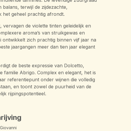
hullende tannines. De levendige zuurgraad
 balans, terwijl de zijdezachte,
het geheel prachtig afrondt.
, vervagen de violette tinten geleidelijk en
omplexere aroma’s van struikgewas en
 ontwikkelt zich prachtig binnen vijf jaar na
beste jaargangen meer dan tien jaar elegant
digt de beste expressie van Dolcetto,
 familie Abrigo. Complex en elegant, het is
aar referentiepunt onder wijnen die volledig
staan, en toont zowel de puurheid van de
ijk rijpingspotentieel.
rijving
Giovanni