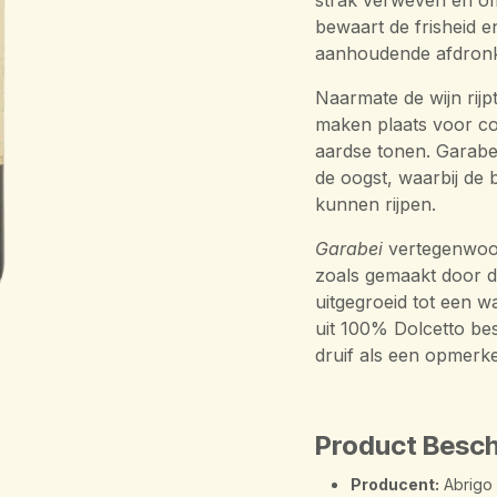
strak verweven en om
bewaart de frisheid en
aanhoudende afdronk 
Naarmate de wijn rijpt
maken plaats voor c
aardse tonen. Garabei
de oogst, waarbij de 
kunnen rijpen.
Garabei
vertegenwoor
zoals gemaakt door de
uitgegroeid tot een w
uit 100% Dolcetto be
druif als een opmerkel
Product Besch
Producent:
Abrigo 