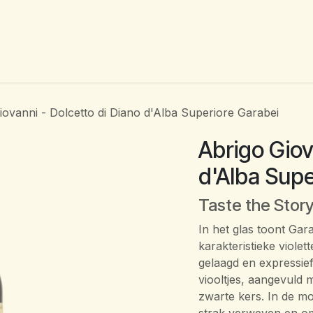
eschenken
Events
Wijnproeverijen
Professionals
Ove
iovanni - Dolcetto di Diano d'Alba Superiore Garabei
Abrigo Giov
d'Alba Supe
Taste the Stor
In het glas toont Gar
karakteristieke violet
gelaagd en expressie
viooltjes, aangevuld m
zwarte kers. In de mo